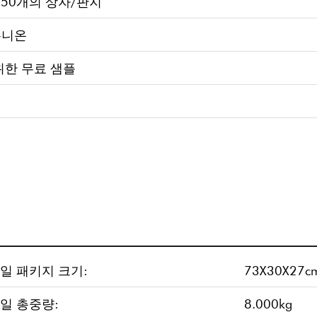
 50개의 상자/판지
 유니온
위한 무료 샘플
일 패키지 크기:
73X30X27c
일 총중량:
8.000kg