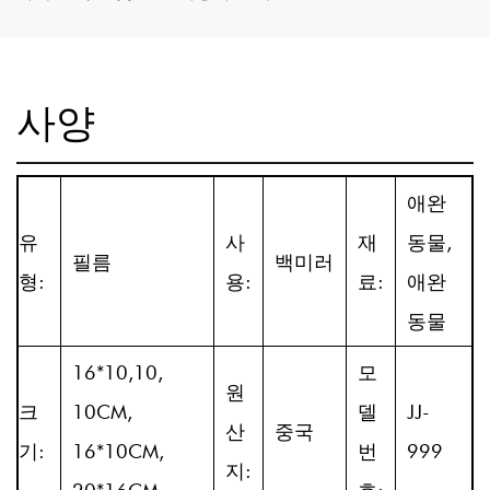
사양
애완
유
사
재
동물,
필름
백미러
형:
용:
료:
애완
동물
16*10,10,
모
원
크
10CM,
델
JJ-
산
중국
기:
16*10CM,
번
999
지: