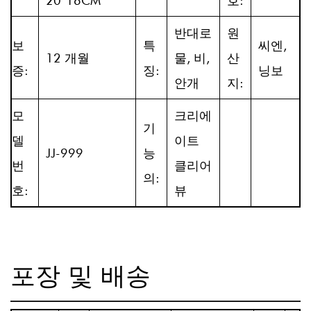
20*16CM
호:
반대로
원
보
특
씨엔,
12 개월
물, 비,
산
증:
징:
닝보
안개
지:
모
크리에
기
델
이트
JJ-999
능
번
클리어
의:
호:
뷰
포장 및 배송