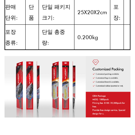
판매
단
단일 패키지
포
25X20X2cm
단위:
품
크기:
장:
포장
단일 총중
0.200kg
종류:
량: